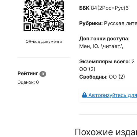
ББК
84(2Рос=Рус)6
Рубрики:
Русская лит
Доп.точки доступа:
QR-код документа
Мен, Ю. \читает.\
Экземпляры всего:
2
ОО (2)
Рейтинг
0
Свободны:
ОО (2)
Оценок:
0
Авторизуйтесь для
Похожие изда