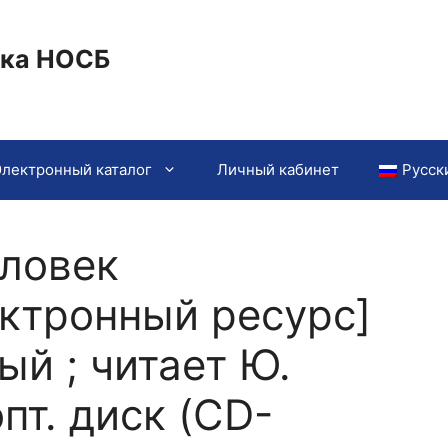
ека НОСБ
Электронный каталог
Личный кабинет
Русск
еловек
ектронный ресурс]
лый ; читает Ю.
опт. диск (CD-