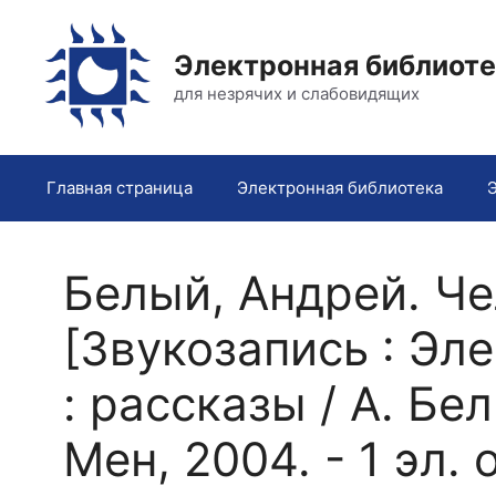
Перейти
к
Электронная библиот
содержимому
для незрячих и слабовидящих
Главная страница
Электронная библиотека
Белый, Андрей. Ч
[Звукозапись : Эл
: рассказы / А. Бе
Мен, 2004. - 1 эл. 