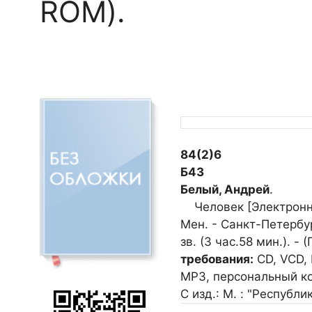
ROM).
84(2)6
Б43
Белый, Андрей
.
Человек [Электронный
Мен. - Санкт-Петербург
зв. (3 час.58 мин.). -
требования:
CD, VCD,
МР3, персональный ко
С изд.: М. : "Республи