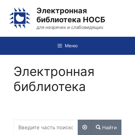
Перейти
Электронная
к
библиотека НОСБ
содержимому
для незрячих и слабовидящих
Меню
Электронная
библиотека
Найти