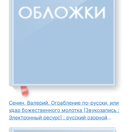
Сенин, Валерий. Ограбление по-русски, или
удар божественного молотка [Звукозапись :
Электронный ресурс] : русский озорной
роман / В. Сенин ; читает : Д. Савин, 2006. - 1