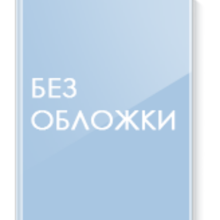
эл. опт. диск (CD-ROM).