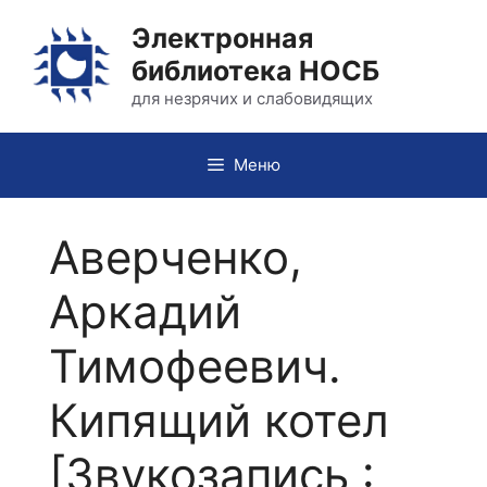
Перейти
Электронная
к
библиотека НОСБ
содержимому
для незрячих и слабовидящих
Меню
Аверченко,
Аркадий
Тимофеевич.
Кипящий котел
[Звукозапись :