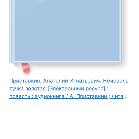
Приставкин, Анатолий Игнатьевич. Ночевала
тучка золотая [Электронный ресурс] :
повесть : аудиокнига / А. Приставкин ; читает
Петр Коршунков, 2007. - 1 эл. опт. диск (CD-
ROM). - Текст : электронный.