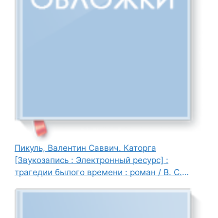
Пикуль, Валентин Саввич. Каторга
[Звукозапись : Электронный ресурс] :
трагедии былого времени : роман / В. С.
Пикуль ; читает В. Сушков, 2006. - 3 эл. опт.
диск (CD-ROM).