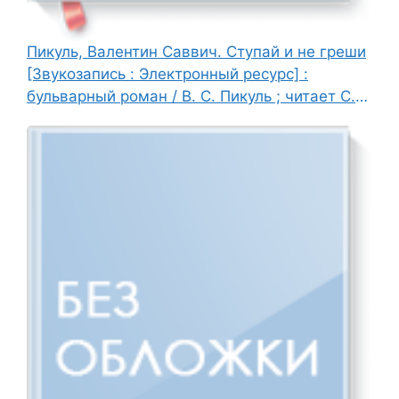
Пикуль, Валентин Саввич. Ступай и не греши
[Звукозапись : Электронный ресурс] :
бульварный роман / В. С. Пикуль ; читает С.
Кирсанов, 2006. - 1 эл. опт. диск (CD-ROM).