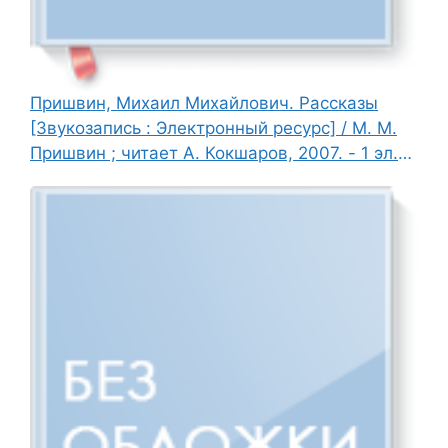
Пришвин, Михаил Михайлович. Рассказы
[Звукозапись : Электронный ресурс] / М. М.
Пришвин ; читает А. Кокшаров, 2007. - 1 эл.
опт. диск (CD-ROM).