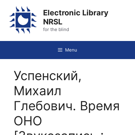
Skip
to
Electronic Library
content
NRSL
for the blind
Menu
Успенский,
Михаил
Глебович. Время
ОНО