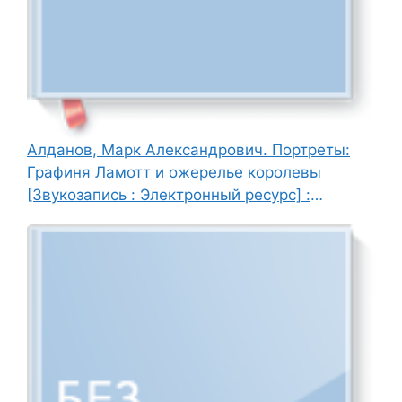
Алданов, Марк Александрович. Портреты:
Графиня Ламотт и ожерелье королевы
[Звукозапись : Электронный ресурс] :
историч. очерки / М. А. Алданов ; читает : А.
Ковалева, 2007. - 1 эл. опт. диск (CD-ROM).