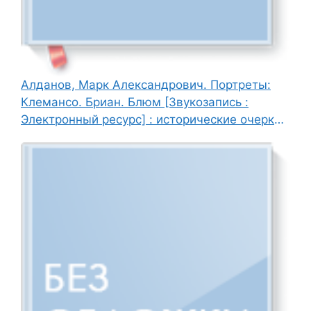
Алданов, Марк Александрович. Портреты:
Клемансо. Бриан. Блюм [Звукозапись :
Электронный ресурс] : исторические очерки /
М. А. Алданов ; читает А. Рулев, 2007. - 1 эл.
опт. диск (CD-ROM).