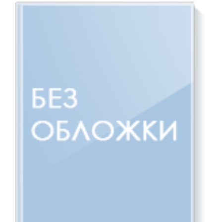
Е. Карпов, 2007. - 1 эл. опт. диск (CD-ROM).